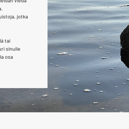
meidän viedä
a.
stoja, jotka
ä tai
ri sinulle
la osa