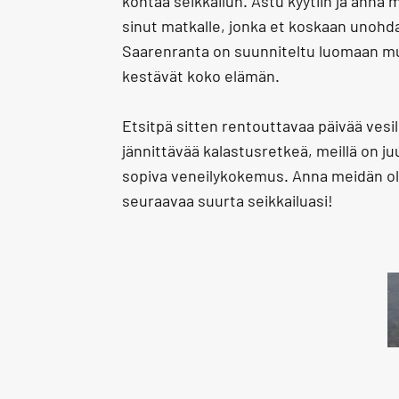
kohtaa seikkailun. Astu kyytiin ja anna 
sinut matkalle, jonka et koskaan unohd
Saarenranta on suunniteltu luomaan mui
kestävät koko elämän.
Etsitpä sitten rentouttavaa päivää vesill
jännittävää kalastusretkeä, meillä on juu
sopiva veneilykokemus. Anna meidän ol
seuraavaa suurta seikkailuasi!