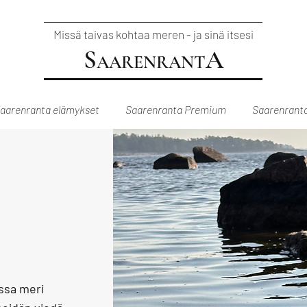
Missä taivas kohtaa meren - ja sinä itsesi
S
A
AARENRANT
aarenranta elämykset
Saarenranta Premium
Saarenranta
ssa meri