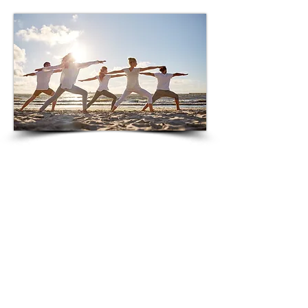
Saarenranta tiimipäivä
Kuvittele kaunis tiimipäivä saaren
rannalla, missä auringon säteet
tanssivat veden pinnalla ja tuulen
lempeät tuulahdukset tuovat mukanaan
meriveden suolaisen tuoksun. Rannan
pehmeä hiekka kutsuu rentoutumaan, ja