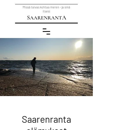
Missä taivas kohtaa meren - ja sinä
itsesi
S
A
AARENRANT
Saarenranta