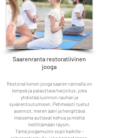
Saarenranta restoratiivinen
jooga
Restoratiivinen jooga saaren rannalla on
lempeä ja palauttava harjoitus, joka
yhdistää luonnon rauhan ja
syvärentoutumisen. Pehmeästi tuetut
asennot, meren ääni ja hengittävä
maisema auttavat kehoa ja mieltä
hellittämään täysin.
Tämä joogamuoto sopii kaikille –
erityisesti sinulle, joka kaipaat lepoa,